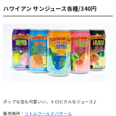
報道関係者･撮影希望者の方へ
ハワイアン サンジュース各種/340円
プライバシーポリシー
ポップな缶も可愛いい、トロピカルなジュース♪
販売場所：
リトルワールドバザール