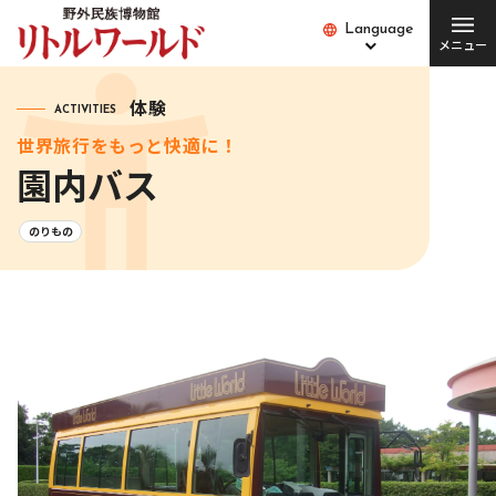
Language
Language
メニュー
総合案内
体験
ACTIVITIES
世界旅行をもっと快適に！
チケット･料金
開館時間･営業日
園内バス
便利な設備・
アクセス
サービス
のりもの
愛犬とご入場の方
園内バス
団体の方
Q&A