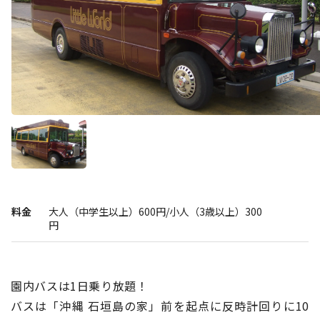
展示
グルメ
おみやげ
体験
民族衣装
料金
大人（中学生以上）600円/小人（3歳以上）300
円
リトルワールドとは
館内マップ
イベント･お知らせ
園内バスは1日乗り放題！
お問い合わせ
バスは「沖縄 石垣島の家」前を起点に反時計回りに10