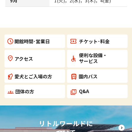
9月
1(火)，2(水)，3(木)，4(金)
チケット･
料金
開館時間･営業日
便利な設備・
アクセス
サービス
愛犬とご入場の方
園内バス
Q&A
団体の方
リトルワールドに