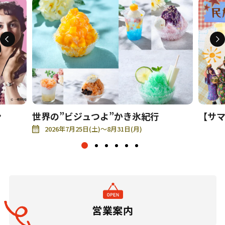
報道関係者･撮影希望者の方へ
ン
世界の”ビジュつよ”かき氷紀行
【サ
プライバシーポリシー
2026年7月25日(土)～8月31日(月)
営業案内