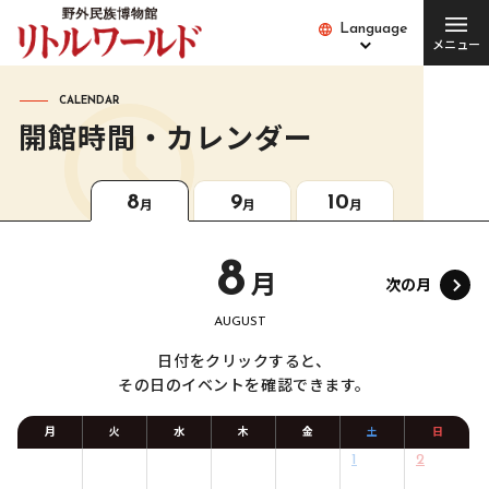
Language
Language
メニュー
総合案内
CALENDAR
開館時間・カレンダー
チケット･料金
開館時間･営業日
8
9
10
便利な設備・
月
月
月
アクセス
サービス
8
月
愛犬とご入場の方
園内バス
次の月
AUGUST
団体の方
Q&A
日付をクリックすると、
その日のイベントを確認できます。
月
火
水
木
金
土
日
1
2