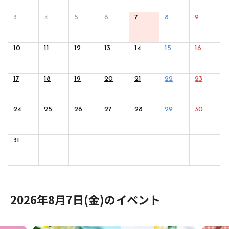
展示
3
4
5
6
7
8
9
10
11
12
13
14
15
16
グルメ
おみやげ
17
18
19
20
21
22
23
24
25
26
27
28
29
30
体験
31
民族衣装
リトルワールドとは
館内マップ
2026年8月7日(金)のイベント
イベント･お知らせ
お問い合わせ