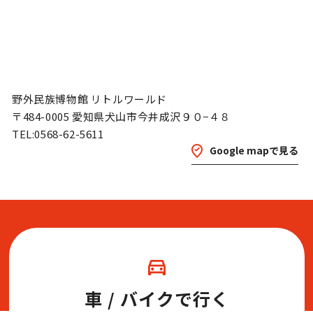
展示
野外民族博物館 リトルワールド
グルメ
おみやげ
〒484-0005 愛知県犬山市今井成沢９０−４８
TEL:0568-62-5611
Google mapで見る
体験
民族衣装
リトルワールドとは
館内マップ
イベント･お知らせ
車 / バイクで行く
お問い合わせ