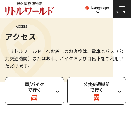
Language
Language
メニュー
総合案内
ACCESS
アクセス
チケット･料金
開館時間･営業日
「リトルワールド」へお越しのお客様は、
電車とバス（公
便利な設備・
アクセス
共交通機関）またはお車、バイクおよび自転車をご利用い
サービス
ただけます。
愛犬とご入場の方
園内バス
車/バイク
公共交通機関
団体の方
Q&A
で行く
で行く