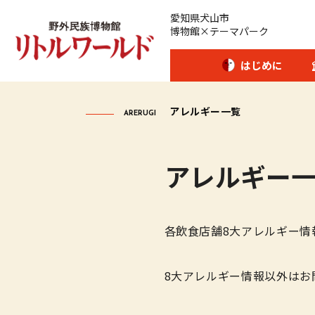
愛知県犬山市
博物館×テーマパーク
はじめに
アレルギー一覧
ARERUGI
開館時間･カレンダー
アレルギー
アクセス
各飲食店舗8大アレルギー情
愛犬とご入場のお客様
8大アレルギー情報以外はお
団体のお客様へ