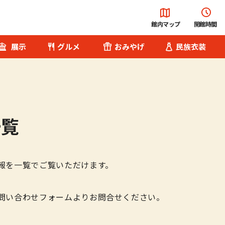
館内マップ
開館時間
展示
グルメ
おみやげ
民族衣装
総合案内
チケット･料金
一覧
便利な設備・
サービス
報を一覧でご覧いただけます。
へ
園内バス
問い合わせフォームよりお問合せください。
Q&A