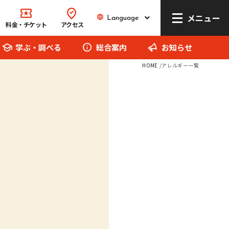
メニュー
Language
Language
料金・チケット
アクセス
学ぶ・調べる
総合案内
お知らせ
HOME
アレルギー一覧
リトルワールドとは
館内マップ
イベント･お知らせ
お問い合わせ
報道関係者の方へ