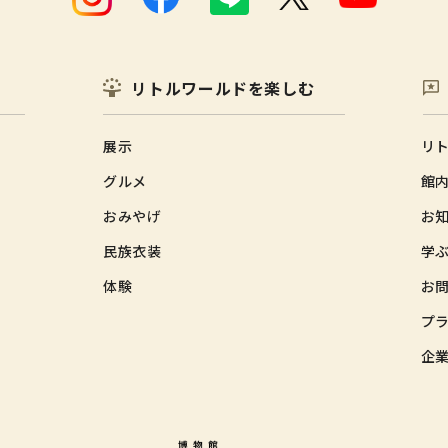
リトルワールドを楽しむ
展示
リ
グルメ
館
おみやげ
お
民族衣装
学ふ
体験
お
プ
企