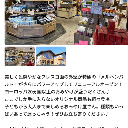
展示
グルメ
おみやげ
美しく色鮮やかなフレスコ画の外壁が特徴の「メルヘンバ
体験
民族衣装
ルト」がさらにパワーアップしてリニューアルオープン！
ヨーロッパ20ヵ国以上のおみやげが盛りだくさん♪
ここでしか手に入らないオリジナル商品も続々登場！
リトルワールドとは
館内マップ
子どもから大人まで楽しめるおみやげ屋さん。種類もいっ
イベント･お知らせ
ぱいあって迷っちゃう！ぜひお立ち寄りください♪
お問い合わせ