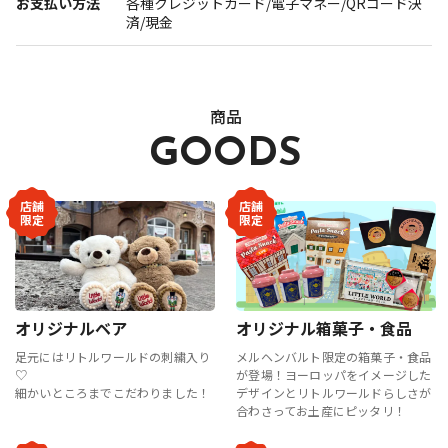
お支払い方法
各種クレジットカード/電子マネー/QRコード決
報道関係者･撮影希望者の方へ
済/現金
商品
GOODS
店舗
店舗
限定
限定
プライバシーポリシー
オリジナルベア
オリジナル箱菓子・食品
足元にはリトルワールドの刺繍入り
メルヘンバルト限定の箱菓子・食品
♡
が登場！ヨーロッパをイメージした
細かいところまでこだわりました！
デザインとリトルワールドらしさが
合わさってお土産にピッタリ！