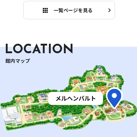
一覧ページを見る
LOCATION
館内マップ
インド
アフリカ
ネパール
トルコ
ケララ
アフリカンプラザ
スンダルカマル
ラーレ
バリ
島
トコトコバリ
アンデス ロスアンデス
台湾 台湾小館
韓国 韓国亭
イタリア アルベルベッロ
タイ
山形県 月山
本館
フランス アルザスショップ
メルヘンバルト
ラーチャプルック
ミュージアムショップ
本館
沖縄
めんそーれ
リトルワールドバザール