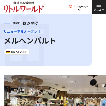
Language
Language
メニュー
総合案内
おみやげ
SHOP
リニューアルオープン！
チケット･料金
開館時間･営業日
メルヘンバルト
便利な設備・
アクセス
サービス
メルヘンバルト
愛犬とご入場の方
園内バス
団体の方
Q&A