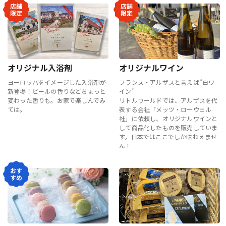
店舗
店舗
限定
限定
オリジナル入浴剤
オリジナルワイン
ヨーロッパをイメージした入浴剤が
フランス・アルザスと言えば”白ワ
新登場！ビールの香りなどちょっと
イン”
変わった香りも。お家で楽しんでみ
リトルワールドでは、アルザスを代
ては。
表する会社「メッツ・ローウェル
社」に依頼し、オリジナルワインと
して商品化したものを販売していま
す。日本ではここでしか味わえませ
ん！
おす
すめ