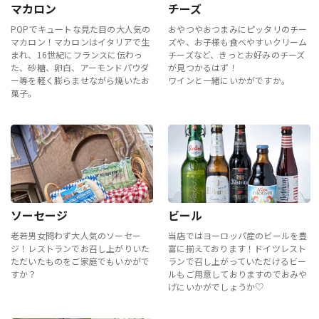
マカロン
チーズ
POPでキュートな見た目の大人気の
おやつやおつまみにピッタリのチー
マカロン！マカロンはイタリアで生
ズや、お子様も食べやすいクリーム
まれ、16世紀にフランスに伝わっ
チーズなど、きっとお好みのチーズ
た、砂糖、卵白、アーモンドパウダ
が見つかるはず！
ー等を軽く膨らませながら焼いたお
ワインと一緒にいかがですか。
菓子。
ソーセージ
ビール
老若男女問わず大人気のソーセー
当店ではヨーロッパ産のビールを豊
ジ！レストランでお召し上がりいた
富に揃えております！ドイツレスト
ただいたものをご家庭でもいかがで
ランで召し上がっていただけるビー
すか？
ルもご用意しておりますのでおみや
げにいかがでしょうか♡