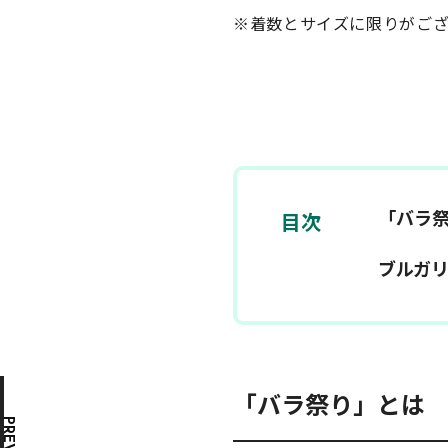
※着数とサイズに限りがござ
「バラ
目次
ブルガ
「バラ祭り」とは
3/15～新登場！
PREV