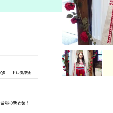
グルメ
おみやげ
QRコード決済/現金
り初登場の新衣装！