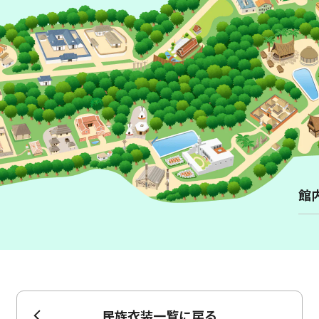
韓国 地主
の
家
バリ
島 貴族
の
家
台湾 農家
ペルー
大農園 領主
の
家
館
民族衣装一覧に戻る