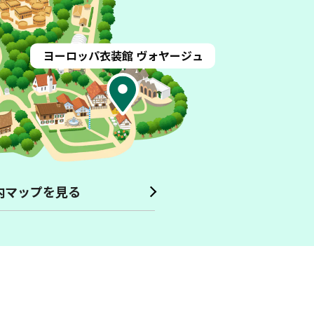
イタリア アルベロベッロの
家
フランス アルザス
地方
の
家
ドイツ バイエルン
州
の
村
ヨーロッパ
衣装館
ヴォヤージュ
内マップを見る