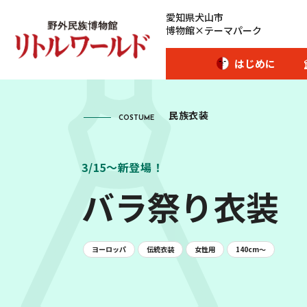
愛知県犬山市
博物館×テーマパーク
はじめに
民族衣装
COSTUME
開館時間･カレンダー
3/15～新登場！
バラ祭り衣装
アクセス
愛犬とご入場のお客様
伝統衣装
女性用
140cm〜
ヨーロッパ
団体のお客様へ