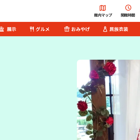
館内マップ
開館時間
展示
グルメ
おみやげ
民族衣装
総合案内
チケット･料金
便利な設備・
サービス
へ
園内バス
Q&A