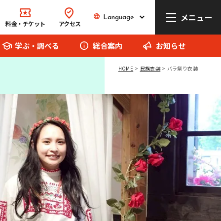
メニュー
Language
Language
料金・チケット
アクセス
学ぶ・調べる
総合案内
お知らせ
HOME
民族衣装
バラ祭り衣装
リトルワールドとは
館内マップ
イベント･お知らせ
お問い合わせ
報道関係者の方へ