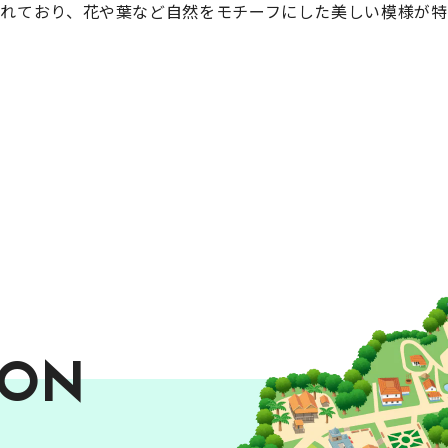
れており、花や葉など自然をモチーフにした美しい模様が特
インド ケララ
州
の
トルコ イスタンブールの
街
ION