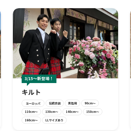
3/15～新登場！
キルト
伝統衣装
男性用
90cm〜
ヨーロッパ
110cm〜
130cm〜
140cm〜
150cm〜
160cm〜
LLサイズあり