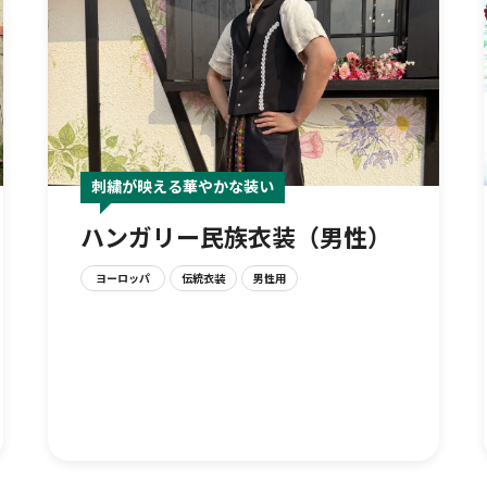
刺繍が映える華やかな装い
ハンガリー民族衣装（男性）
伝統衣装
男性用
ヨーロッパ