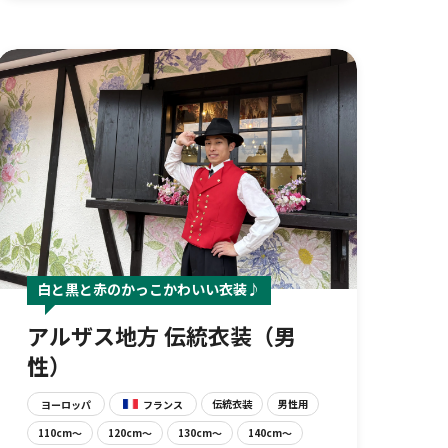
白と黒と赤のかっこかわいい衣装♪
アルザス地方 伝統衣装（男
性）
伝統衣装
男性用
ヨーロッパ
フランス
110cm〜
120cm〜
130cm〜
140cm〜