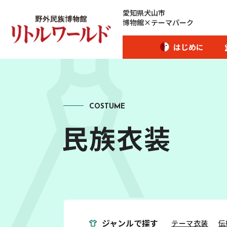
愛知県犬山市
博物館×テーマパーク
はじめに
COSTUME
開館時間･カレンダー
民族衣装
アクセス
愛犬とご入場のお客様
団体のお客様へ
ジャンルで探す
テーマ衣装
伝