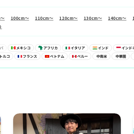
m〜
100cm〜
110cm〜
120cm〜
130cm〜
140cm〜
り
グルメ
おみやげ
パ
メキシコ
アフリカ
イタリア
インド
インド
トルコ
フランス
ベトナム
ペルー
中南米
中華圏