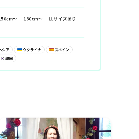
150cm〜
160cm〜
LLサイズあり
民族衣装
体験
ネシア
ウクライナ
スペイン
韓国
プライバ