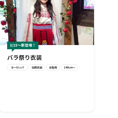
3/15～新登場！
バラ祭り衣装
伝統衣装
女性用
140cm〜
ヨーロッパ