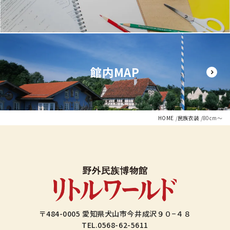
館内MAP
HOME
民族衣装
80cm〜
〒484-0005 愛知県犬山市今井成沢９０−４８
TEL.
0568-62-5611