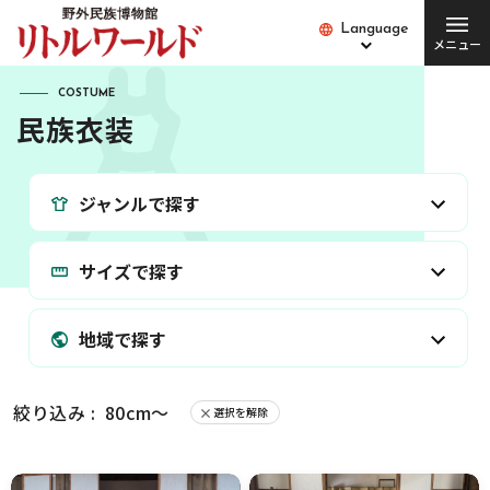
Language
Language
メニュー
総合案内
COSTUME
民族衣装
チケット･料金
開館時間･営業日
ジャンルで探す
便利な設備・
アクセス
サービス
サイズで探す
愛犬とご入場の方
園内バス
団体の方
Q&A
地域で探す
絞り込み :
80cm〜
選択を解除