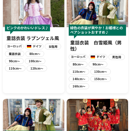
ピンクのかわいいドレス♪
緑色の衣装が爽やか！お姫様との
ペアショットおすすめ♪
童話衣装 ラプンツェル風
童話衣装 白雪姫風（男
ヨーロッパ
ドイツ
女性用
性）
童話衣装
80cm〜
ヨーロッパ
ドイツ
男性用
90cm〜
100cm〜
80cm〜
90cm〜
110cm〜
120cm〜
110cm〜
130cm〜
140cm〜
150cm〜
160cm〜