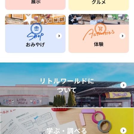
展示
グルメ
体験
おみやげ
リトルワールドに
ついて
学ぶ・調べる