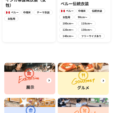
ペルー伝統衣装
性）
ペルー
中南米
伝統衣装
ペルー
中南米
テーマ衣装
女性用
90cm〜
女性用
100cm〜
110cm〜
120cm〜
130cm〜
140cm〜
フリーサイズあり
展示
グルメ