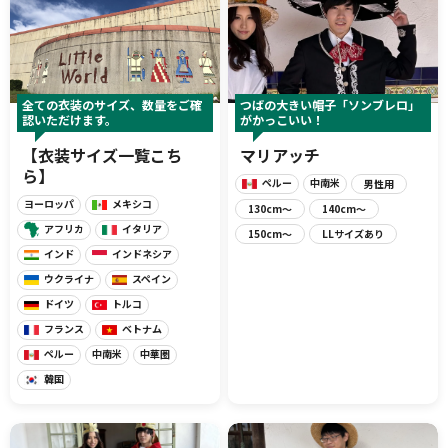
展示
全ての衣装のサイズ、数量をご確
つばの大きい帽子「ソンブレロ」
認いただけます。
がかっこいい！
グルメ
おみやげ
【衣装サイズ一覧こち
マリアッチ
ら】
ペルー
中南米
男性用
ヨーロッパ
メキシコ
130cm〜
140cm〜
アフリカ
イタリア
150cm〜
LLサイズあり
インド
インドネシア
体験
民族衣装
ウクライナ
スペイン
ドイツ
トルコ
フランス
ベトナム
リトルワールドとは
館内マップ
ペルー
中南米
中華圏
韓国
イベント･お知らせ
お問い合わせ