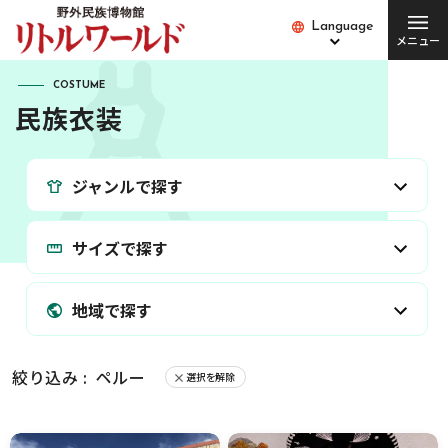
Language
Language
メニュー
総合案内
COSTUME
民族衣装
チケット･料金
開館時間･営業日
ジャンルで探す
便利な設備・
アクセス
サービス
サイズで探す
愛犬とご入場の方
園内バス
団体の方
Q&A
地域で探す
絞り込み :
ペルー
選択を解除