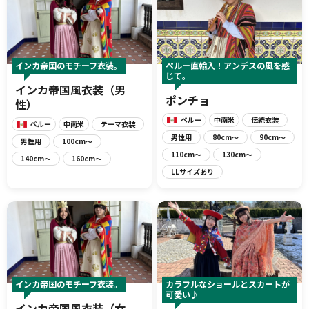
報道関係者･撮影希望者の方へ
インカ帝国のモチーフ衣装。
ペルー直輸入！アンデスの風を感
じて。
インカ帝国風衣装（男
ポンチョ
性）
ペルー
中南米
伝統衣装
ペルー
中南米
テーマ衣装
男性用
80cm〜
90cm〜
男性用
100cm〜
110cm〜
130cm〜
140cm〜
160cm〜
LLサイズあり
プライバシーポリシー
インカ帝国のモチーフ衣装。
カラフルなショールとスカートが
可愛い♪
インカ帝国風衣装（女