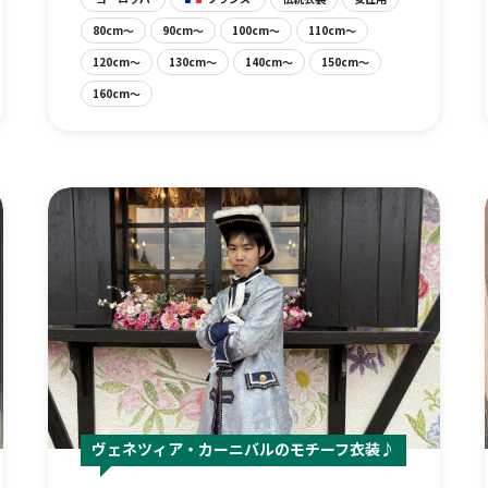
80cm〜
90cm〜
100cm〜
110cm〜
120cm〜
130cm〜
140cm〜
150cm〜
160cm〜
ヴェネツィア・カーニバルのモチーフ衣装♪