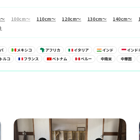
m〜
100cm〜
110cm〜
120cm〜
130cm〜
140cm〜
り
グルメ
おみやげ
パ
メキシコ
アフリカ
イタリア
インド
インド
トルコ
フランス
ベトナム
ペルー
中南米
中華圏