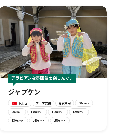
アラビアンな雰囲気を楽しんで♪
ジャプケン
テーマ衣装
男女兼用
80cm〜
トルコ
90cm〜
100cm〜
110cm〜
120cm〜
130cm〜
140cm〜
150cm〜