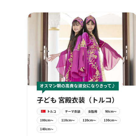
オスマン朝の高貴な淑女になりきって♪
子ども 宮殿衣装（トルコ）
テーマ衣装
女性用
90cm〜
トルコ
100cm〜
110cm〜
120cm〜
130cm〜
140cm〜