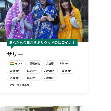
あなたも今日からボリウッドのヒロイン！
サリー
伝統衣装
女性用
90cm〜
インド
100cm〜
110cm〜
120cm〜
130cm〜
140cm〜
150cm〜
160cm〜
フリーサイズあり