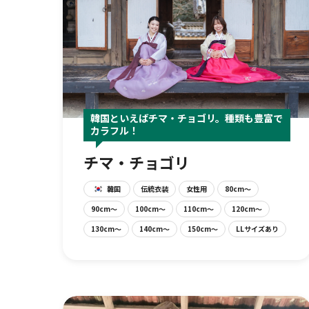
韓国といえばチマ・チョゴリ。種類も豊富で
カラフル！
チマ・チョゴリ
伝統衣装
女性用
80cm〜
韓国
90cm〜
100cm〜
110cm〜
120cm〜
130cm〜
140cm〜
150cm〜
LLサイズあり