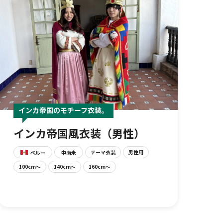
インカ帝国のモチーフ衣装。
インカ帝国風衣装（男性）
テーマ衣装
男性用
ペルー
中南米
100cm〜
140cm〜
160cm〜