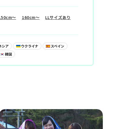
150cm〜
160cm〜
LLサイズあり
民族衣装
体験
ネシア
ウクライナ
スペイン
韓国
プライバ