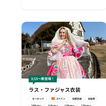
3/15～新登場！
ラス・ファジャス衣装
伝統衣装
女性用
ヨーロッパ
スペイン
100cm〜
110cm〜
120cm〜
130cm〜