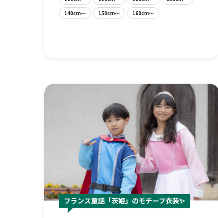
140cm〜
150cm〜
160cm〜
フランス童話「茨姫」のモチーフ衣装✨