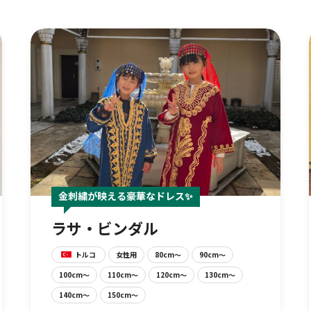
金刺繍が映える豪華なドレス✨
ラサ・ビンダル
女性用
80cm〜
90cm〜
トルコ
100cm〜
110cm〜
120cm〜
130cm〜
140cm〜
150cm〜