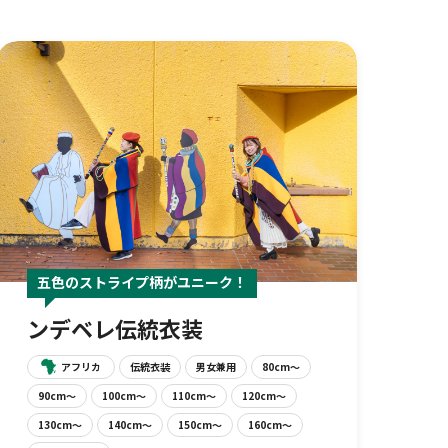
五色のストライプ柄がユニーク！
ンデベレ伝統衣装
伝統衣装
男女兼用
80cm〜
アフリカ
90cm〜
100cm〜
110cm〜
120cm〜
130cm〜
140cm〜
150cm〜
160cm〜