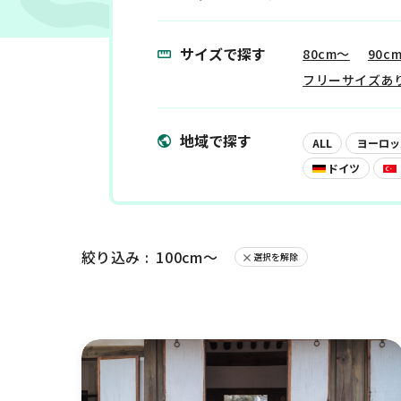
サイズで探す
80cm〜
90c
フリーサイズあ
展示
地域で探す
ALL
ヨーロッ
ドイツ
絞り込み :
100cm〜
選択を解除