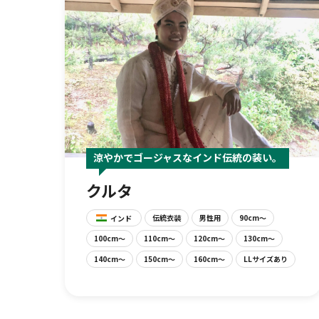
涼やかでゴージャスなインド伝統の装い。
クルタ
伝統衣装
男性用
90cm〜
インド
100cm〜
110cm〜
120cm〜
130cm〜
140cm〜
150cm〜
160cm〜
LLサイズあり