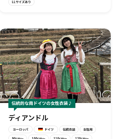
LLサイズあり
伝統的な南ドイツの女性衣装♪
ディアンドル
伝統衣装
女性用
ヨーロッパ
ドイツ
90cm〜
100cm〜
110cm〜
120cm〜