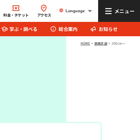
メニュー
Language
Language
料金・チケット
アクセス
学ぶ・調べる
総合案内
お知らせ
HOME
民族衣装
100cm〜
リトルワールドとは
館内マップ
イベント･お知らせ
お問い合わせ
報道関係者の方へ