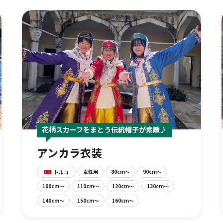
花柄スカーフをまとう伝統帽子が素敵♪
アンカラ衣装
女性用
80cm〜
90cm〜
トルコ
100cm〜
110cm〜
120cm〜
130cm〜
140cm〜
150cm〜
160cm〜