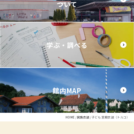
ついて
学ぶ・調べる
館内MAP
HOME
民族衣装
子ども 宮殿衣装（トルコ）