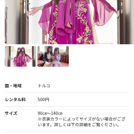
展示
グルメ
おみやげ
体験
民族衣装
国・地域
トルコ
レンタル料
500円
リトルワールドとは
館内マップ
サイズ
90㎝～140㎝
イベント･お知らせ
※衣装カラーによってサイズがない場合がござ
います。詳しくは下の詳細をご覧ください。
お問い合わせ