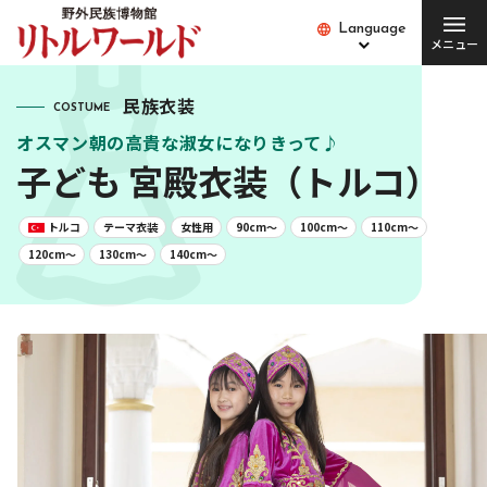
Language
Language
メニュー
総合案内
民族衣装
COSTUME
オスマン朝の高貴な淑女になりきって♪
チケット･料金
開館時間･営業日
子ども 宮殿衣装（トルコ）
便利な設備・
アクセス
サービス
トルコ
テーマ衣装
女性用
90cm〜
100cm〜
110cm〜
120cm〜
130cm〜
140cm〜
愛犬とご入場の方
園内バス
団体の方
Q&A