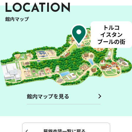
LOCATION
館内マップ
トルコ
イスタン
バリ
島 貴族
の
家
アフリカンプラザ
ペルー
インド ケララ
州
の
村
ブールの
街
韓国 地主
の
家
大農園 領主
の
家
イタリア アルベロベッロの
家
フランス アルザス
地方
の
家
ヨーロッパ
衣装館
ヴォヤージュ
ドイツ バイエルン
州
の
村
台湾 農家
館内マップを見る
民族衣装一覧に戻る