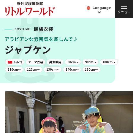
Language
Language
メニュー
総合案内
民族衣装
COSTUME
アラビアンな雰囲気を楽しんで♪
チケット･料金
開館時間･営業日
ジャプケン
便利な設備・
アクセス
サービス
トルコ
テーマ衣装
男女兼用
80cm〜
90cm〜
100cm〜
110cm〜
120cm〜
130cm〜
140cm〜
150cm〜
愛犬とご入場の方
園内バス
団体の方
Q&A