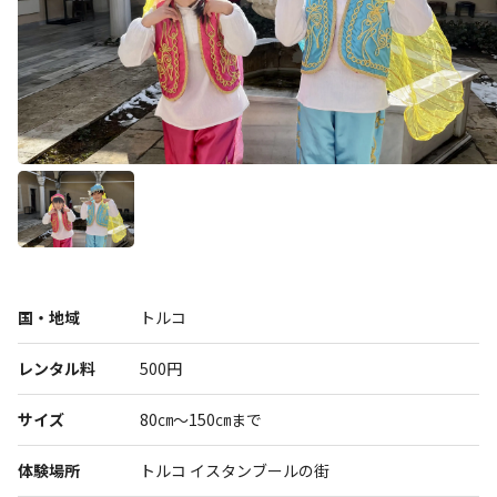
展示
グルメ
おみやげ
体験
民族衣装
国・地域
トルコ
レンタル料
500円
リトルワールドとは
館内マップ
サイズ
80㎝～150㎝まで
イベント･お知らせ
体験場所
トルコ イスタンブールの街
お問い合わせ