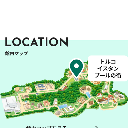
LOCATION
館内マップ
トルコ
イスタン
バリ
島 貴族
の
家
アフリカンプラザ
ペルー
インド ケララ
州
の
村
ブールの
街
韓国 地主
の
家
大農園 領主
の
家
イタリア アルベロベッロの
家
フランス アルザス
地方
の
家
ヨーロッパ
衣装館
ヴォヤージュ
ドイツ バイエルン
州
の
村
台湾 農家