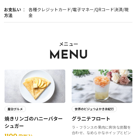
報道関係者･撮影希望者の方へ
お支払い
各種クレジットカード/電子マネー/QRコード決済/現
方法
金
メニュー
MENU
プライバシーポリシー
屋台グルメ
世界のビジュつよかき氷紀行
焼きリンゴのハニーバター
グラ二テフロート
シュガー
ラ・フランスの果肉に爽快な炭酸を
合わせ、なめらかなホイップとピン
円(税込)