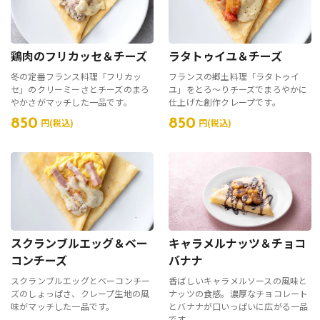
鶏肉のフリカッセ＆チーズ
ラタトゥイユ＆チーズ
冬の定番フランス料理「フリカッ
フランスの郷土料理「ラタトゥイ
セ」のクリーミーさとチーズのまろ
ユ」をとろ～りチーズでまろやかに
やかさがマッチした一品です。
仕上げた創作クレープです。
850
850
円(税込)
円(税込)
スクランブルエッグ＆ベー
キャラメルナッツ＆チョコ
コンチーズ
バナナ
スクランブルエッグとベーコンチー
香ばしいキャラメルソースの風味と
ズのしょっぱさ、クレープ生地の風
ナッツの食感。濃厚なチョコレート
味がマッチした一品です。
とバナナが口いっぱいに広がる一品
です。