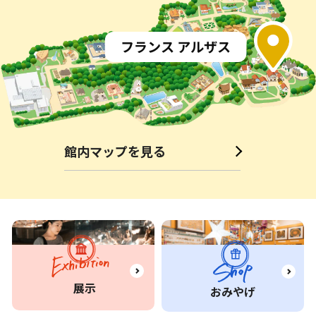
インド
亭
トルコ
ペルー
ワルンバリ
イスタンブール
台湾小吃店
エル・パティオ
韓国 韓国亭
イタリア アルベロベッロ
山形県 月山
フランス アルザス
ドイツ
タイ
ガストホフバイエルン
本館
ラーチャプルック
沖縄
めんそーれ
ワールドバザールカフェ
館内マップを見る
展示
おみやげ