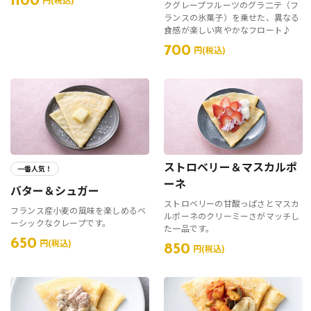
1100
クグレープフルーツのグラ二テ（フ
ランスの氷菓子）を乗せた、異なる
食感が楽しい爽やかなフロート♪
700
円(税込)
ストロベリー＆マスカルポ
一番人気！
ーネ
バター＆シュガー
ストロベリーの甘酸っぱさとマスカ
フランス産小麦の風味を楽しめるベ
ルポーネのクリーミーさがマッチし
ーシックなクレープです。
た一品です。
650
円(税込)
850
円(税込)