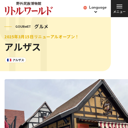
Language
Language
メニュー
総合案内
グルメ
GOURMET
2025年3月15日リニューアルオープン！
チケット･料金
開館時間･営業日
アルザス
便利な設備・
アクセス
サービス
アルザス
愛犬とご入場の方
園内バス
団体の方
Q&A