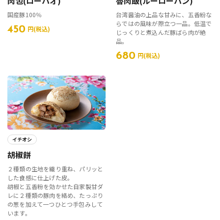
肉包(ローパオ)
魯肉飯(ルーローハン)
国産豚100％
台湾醤油の上品な甘みに、五香紛な
らではの風味が際立つ一品。低温で
450
円(税込)
じっくりと煮込んだ豚ばら肉が絶
品。
680
円(税込)
イチオシ
胡椒餅
２種類の生地を織り重ね、パリッと
した食感に仕上げた皮。
胡椒と五香粉を効かせた自家製甘ダ
レに２種類の豚肉を絡め、たっぷり
の葱を加えて一つひとつ手包みして
います。