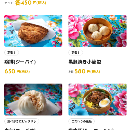
各450
円(税込)
セット
定番！
定番！
鶏排(ジーパイ)
黒豚焼き小籠包
650
580
円(税込)
円(税込)
3個
食べ歩きにピッタリ♪
こだわりの逸品