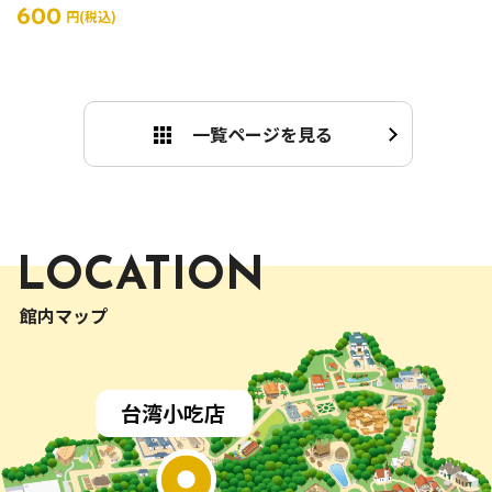
600
円(税込)
一覧ページを見る
LOCATION
館内マップ
インド
インドネシア
アフリカ アフリカンプラザ
インド
亭
トルコ
ペルー
ワルンバリ
イスタンブール
台湾小吃店
エル・パティオ
韓国 韓国亭
イタリア アルベロベッロ
山形県 月山
フランス アルザス
ドイツ
タイ
ガストホフバイエルン
本館
ラーチャプルック
沖縄
めんそーれ