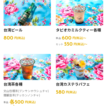
台湾ビール
タピオカミルクティー各種
800
600
円(税込)
円(税込)〜
単品
550
円(税込)〜
セット
台湾茶各種
台湾カステラパフェ
文山包種茶(ブンサンホウシュチャ)
580
円(税込)
鐵観音茶(テッカンノンチャ)
各500
円(税込)
単品