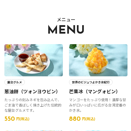
報道関係者･撮影希望者の方へ
メニュー
MENU
プライバシーポリシー
屋台グルメ
世界のビジュつよかき氷紀行
葱油餅（ツォンヨウビン）
芒果冰（マングォビン）
たっぷりの刻みネギを包み込んで、
マンゴーをたっぷり使用！濃厚な甘
ごま油で香ばしく焼き上げた伝統的
みが口いっぱいに広がる台湾定番の
な屋台グルメです。
かき氷。
550
880
円(税込)
円(税込)