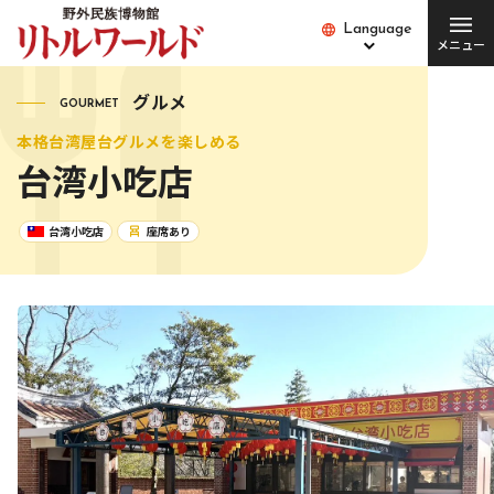
Language
Language
メニュー
総合案内
グルメ
GOURMET
本格台湾屋台グルメを楽しめる
チケット･料金
開館時間･営業日
台湾小吃店
便利な設備・
アクセス
サービス
座席あり
台湾小吃店
愛犬とご入場の方
園内バス
団体の方
Q&A