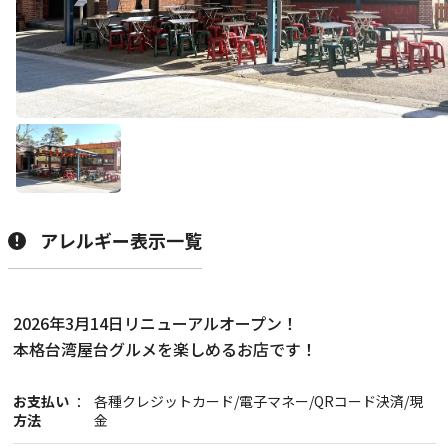
展示
グルメ
おみやげ
アレルギー表示一覧
体験
民族衣装
2026年3月14日リニューアルオープン！
リトルワールドとは
館内マップ
本格台湾屋台グルメを楽しめるお店です！
イベント･お知らせ
お支払い
各種クレジットカード/電子マネー/QRコード決済/現
方法
金
お問い合わせ