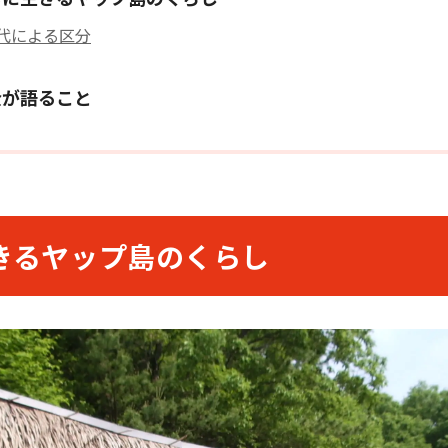
代による区分
金が語ること
きるヤップ島のくらし