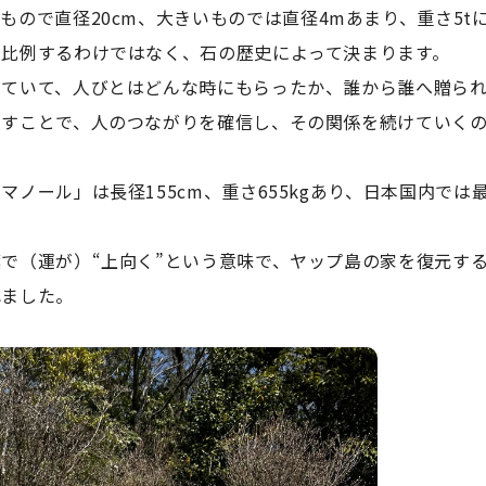
いもので直径
20cm
、大きいものでは直径
4m
あまり、重さ
5t
も比例するわけではなく、石の歴史によって決まります。
いていて、人びとはどんな時にもらったか、誰から誰へ贈ら
出すことで、人のつながりを確信し、その関係を続けていくの
「マノール」は長径
155cm
、重さ
655kg
あり、日本国内では
で（運が）“上向く”という意味で、ヤップ島の家を復元す
れました。