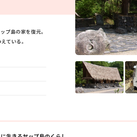
ヤップ島の家を復元。
わえている。
グルメ
おみやげ
もに生きるヤップ島のくらし