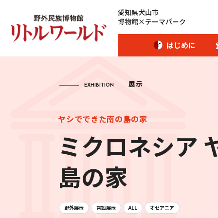
愛知県犬山市
博物館×テーマパーク
はじめに
展示
EXHIBITION
開館時間･カレンダー
ヤシでできた南の島の家
ミクロネシア 
アクセス
島の家
愛犬とご入場のお客様
団体のお客様へ
野外展示
常設展示
ALL
オセアニア