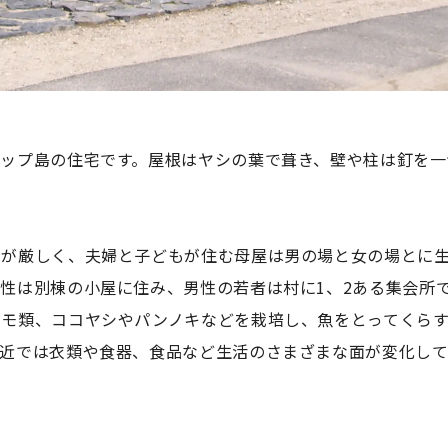
ップ島の住宅です。屋根はヤシの葉で葺き、壁や柱は釘を一
別が厳しく、夫婦と子どもが住む母屋は男の場と女の場とに
女性は別棟の小屋に住み、男性の若者は村に
1
、
2
ある集会所
イモ類、ココヤシやパンノキなどを栽培し、魚をとってくら
最近では衣類や食器、食品など生活のさまざまな面が変化して