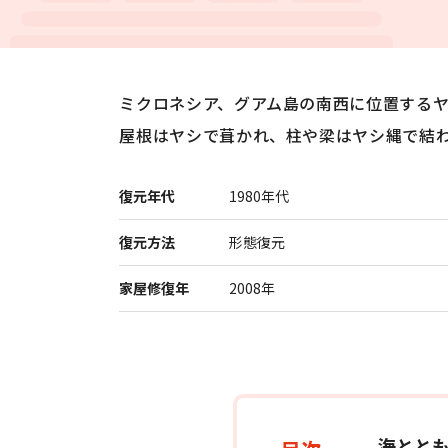
ミクロネシア、グアム島の南西に位置する
屋根はヤシで葺かれ、柱や梁はヤシ縄で結
展示
復元年代
1980年代
復元方法
形態復元
家屋修復年
2008年
海とと