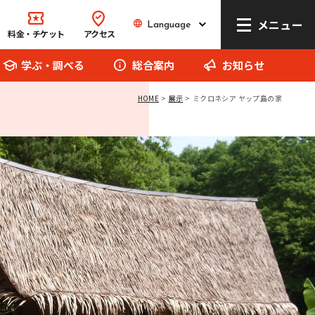
メニュー
Language
Language
料金・チケット
アクセス
学ぶ・調べる
総合案内
お知らせ
HOME
展示
ミクロネシア ヤップ島の家
リトルワールドとは
館内マップ
イベント･お知らせ
お問い合わせ
報道関係者の方へ