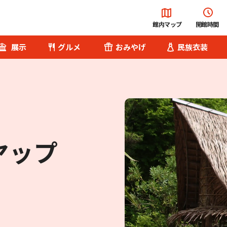
館内マップ
開館時間
展示
グルメ
おみやげ
民族衣装
総合案内
チケット･料金
ヤップ
便利な設備・
サービス
へ
園内バス
Q&A