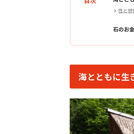
目次
性と世
石のお
海とともに生