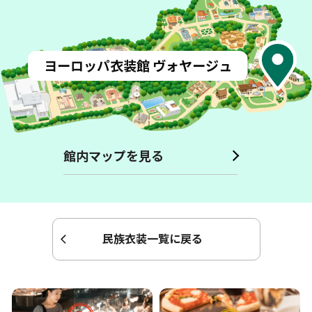
イスタン
バリ
島 貴族
の
家
アフリカンプラザ
ペルー
インド ケララ
州
の
村
ブールの
街
韓国 地主
の
家
大農園 領主
の
家
イタリア アルベロベッロの
家
フランス アルザス
地方
の
家
ヨーロッパ
衣装館
ヴォヤージュ
ドイツ バイエルン
州
の
村
台湾 農家
館内マップを見る
民族衣装一覧に戻る