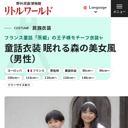
Language
Language
メニュー
総合案内
民族衣装
COSTUME
フランス童話「茨姫」の王子様モチーフ衣装✨
チケット･料金
開館時間･営業日
童話衣装 眠れる森の美女風
便利な設備・
（男性）
アクセス
サービス
ヨーロッパ
フランス
男性用
童話衣装
80cm〜
90cm〜
愛犬とご入場の方
園内バス
100cm〜
110cm〜
120cm〜
130cm〜
140cm〜
フリーサイズあり
団体の方
Q&A