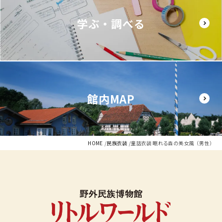
学ぶ・調べる
館内MAP
HOME
民族衣装
童話衣装 眠れる森の美女風（男性）