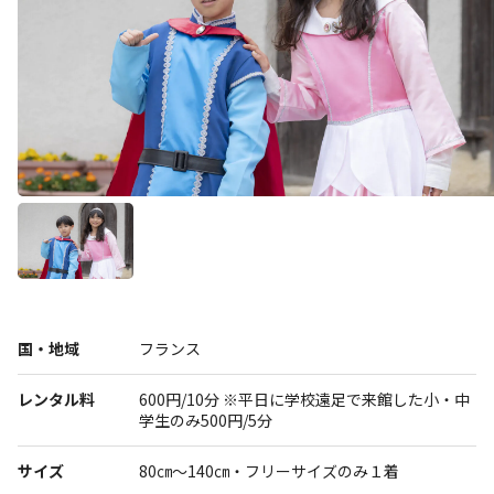
展示
グルメ
おみやげ
体験
民族衣装
国・地域
フランス
リトルワールドとは
館内マップ
レンタル料
600円/10分 ※平日に学校遠足で来館した小・中
学生のみ500円/5分
イベント･お知らせ
お問い合わせ
サイズ
80㎝～140㎝・フリーサイズのみ１着