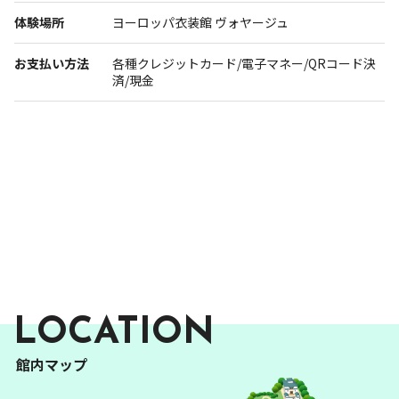
報道関係者･撮影希望者の方へ
体験場所
ヨーロッパ衣装館 ヴォヤージュ
お支払い方法
各種クレジットカード/電子マネー/QRコード決
済/現金
プライバシーポリシー
LOCATION
館内マップ
トルコ