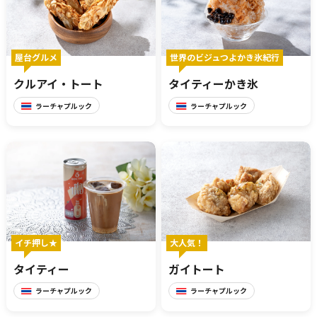
展示
屋台グルメ
世界のビジュつよかき氷紀行
クルアイ・トート
タイティーかき氷
グルメ
おみやげ
ラーチャプルック
ラーチャプルック
体験
民族衣装
イチ押し★
大人気！
リトルワールドとは
館内マップ
タイティー
ガイトート
イベント･お知らせ
ラーチャプルック
ラーチャプルック
お問い合わせ