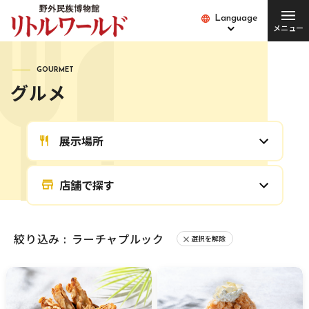
Language
Language
メニュー
総合案内
GOURMET
グルメ
チケット･料金
開館時間･営業日
便利な設備・
アクセス
展示場所
サービス
愛犬とご入場の方
園内バス
店舗で探す
団体の方
Q&A
絞り込み :
ラーチャプルック
選択を解除