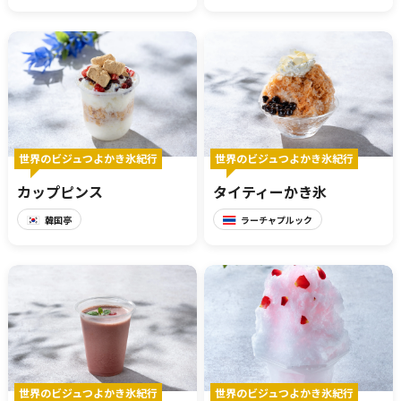
報道関係者･撮影希望者の方へ
世界のビジュつよかき氷紀行
世界のビジュつよかき氷紀行
カップピンス
タイティーかき氷
韓国亭
ラーチャプルック
プライバシーポリシー
世界のビジュつよかき氷紀行
世界のビジュつよかき氷紀行