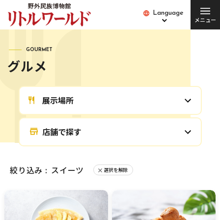
Language
Language
メニュー
総合案内
GOURMET
グルメ
チケット･料金
開館時間･営業日
便利な設備・
アクセス
展示場所
サービス
愛犬とご入場の方
園内バス
店舗で探す
団体の方
Q&A
絞り込み :
スイーツ
選択を解除