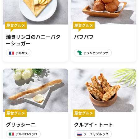
展示
屋台グルメ
屋台グルメ
焼きリンゴのハニーバタ
パフパフ
ーシュガー
グルメ
おみやげ
アルザス
アフリカンプラザ
体験
民族衣装
リトルワールドとは
館内マップ
屋台グルメ
屋台グルメ
イベント･お知らせ
グリッシーニ
クルアイ・トート
お問い合わせ
アルベロベッロ
ラーチャプルック