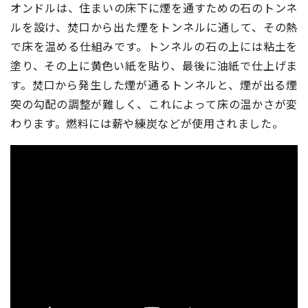
オンドルは、住まいの床下に煙を通すための石のトンネ
ルを設け、焚口から出た煙をトンネルに通して、その熱
で床を温める仕組みです。トンネルの石の上には粘土を
塗り、その上に黄色い紙を貼り、最後に油紙で仕上げま
す。焚口から発生した煙が通るトンネルと、煙が出る煙
突の勾配の調整が難しく、これによって床の温かさが変
わります。燃料には薪や練炭などが使用されました。