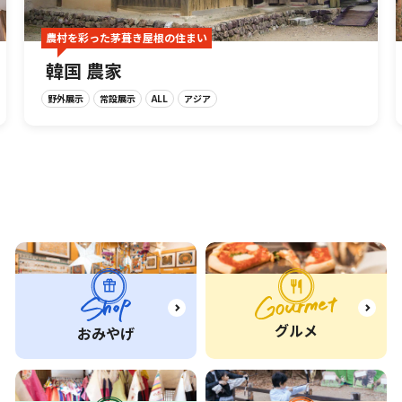
農村を彩った茅葺き屋根の住まい
韓国 農家
野外展示
常設展示
ALL
アジア
グルメ
おみやげ