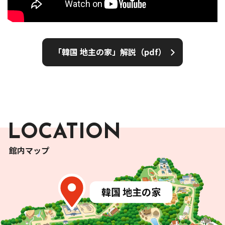
「韓国 地主の家」解説（pdf）
LOCATION
館内マップ
南
アフリカ
インドネシア
アフリカ
ンデベレの
家
インドネシア
ネパール
仏教寺院
南
アフリカ
タンザニア
バリ
島貴族
の
家
インド ケララ
州
の
村
アフリカンプラザ
タイ
トルコ
トバ・バタックの
家
テント
村
ミクロネシア
カッセーナの
ニャキュウサの
家
家
北アメリカ スーのテント
北
アメリカ ナバホの
家
ポリネシア
韓国 農家
韓国 地主
の
家
ランナータイの
イスタンブールの
家
街
ペルー
大農園領主
の
家
ヤップ
島
の
家
イタリア
サモアの
家
山形県
アラスカ トリンギットの
家
ドイツ
フランス
アルベロベッロの
家
月山山麓
の
家
台湾 農家
バイエルン
アルザス
州
の
地方
村
の
家
沖縄県 沖縄本島祭場
北海道
アイヌの
家
本館展示室
ペルーの
十字架
沖縄県 石垣島
の
家