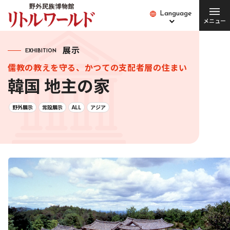
Language
Language
メニュー
総合案内
展示
EXHIBITION
儒教の教えを守る、かつての支配者層の住まい
チケット･料金
開館時間･営業日
韓国 地主の家
便利な設備・
アクセス
サービス
野外展示
常設展示
ALL
アジア
愛犬とご入場の方
園内バス
団体の方
Q&A