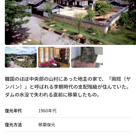
展示
グルメ
おみやげ
韓国のほぼ中央部の山村にあった地主の家で、「両班（ヤ
体験
民族衣装
ンバン）」と呼ばれる李朝時代の支配階級が住んでいた。
ダムの水没で失われる直前に移築したもの。
リトルワールドとは
館内マップ
復元年代
1960年代
イベント･お知らせ
復元方法
移築復元
お問い合わせ