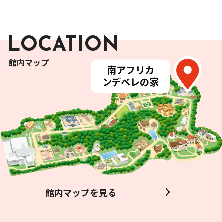
LOCATION
館内マップ
南
アフリカ
インドネシア
アフリカ
ンデベレの
家
インドネシア
ネパール
仏教寺院
南
アフリカ
タンザニア
バリ
島貴族
の
家
インド ケララ
州
の
村
アフリカンプラザ
タイ
トルコ
トバ・バタックの
家
テント
村
ミクロネシア
カッセーナの
ニャキュウサの
家
家
北アメリカ スーのテント
北
アメリカ ナバホの
家
ポリネシア
韓国 農家
韓国 地主
の
家
ランナータイの
イスタンブールの
家
街
ペルー
大農園領主
の
家
ヤップ
島
の
家
イタリア
サモアの
家
山形県
アラスカ トリンギットの
家
ドイツ
フランス
アルベロベッロの
家
月山山麓
の
家
台湾 農家
バイエルン
アルザス
州
の
地方
村
の
家
沖縄県 沖縄本島祭場
北海道
アイヌの
家
本館展示室
ペルーの
十字架
沖縄県 石垣島
の
家
館内マップを見る