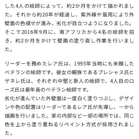
した
4
人の絵師によって、約
2
か月をかけて描かれまし
た。それから約
20
年が経過し、紫外線や風雨により外
壁面の色褪せが進み、劣化が目立つようになりました。
そこで
2016
年
9
月に、南アフリカから
4
名の絵師を招
き、約
2
か月をかけて壁画の塗り直し作業を行いまし
た。
リーダーを務めたレア氏は、
1995
年当時にも来館した
ベテランの絵師です。彼女の親族であるプレシャス氏と
ザネレ氏は、それぞれ中堅と新人の絵師で、
4
人目のロ
ーズ氏は最年長のベテラン絵師です。
劣化が進んでいた外壁面は一度白く塗りつぶし、デザイ
ンや色の配置はリーダーであるレア氏が先導し、一から
描画を行いました。家の内部など一部の場所では、同じ
色を上から塗り重ねるリペイント方式が採用されまし
た。