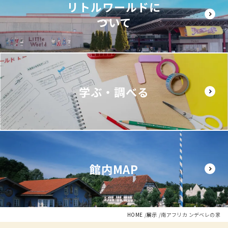
リトルワールドに
ついて
学ぶ・調べる
館内MAP
HOME
展示
南アフリカ ンデベレの家