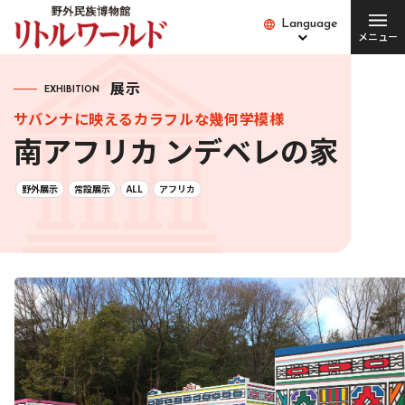
Language
Language
メニュー
総合案内
展示
EXHIBITION
サバンナに映えるカラフルな幾何学模様
チケット･料金
開館時間･営業日
南アフリカ ンデベレの家
便利な設備・
アクセス
サービス
野外展示
常設展示
ALL
アフリカ
愛犬とご入場の方
園内バス
団体の方
Q&A