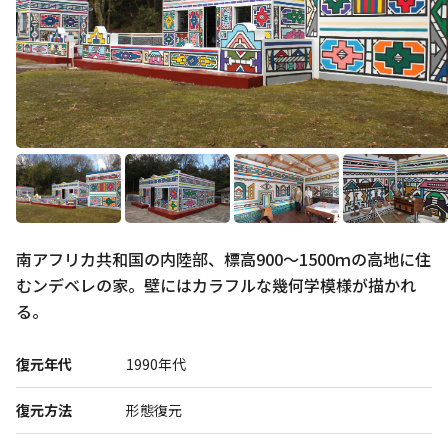
展示
グルメ
おみやげ
南アフリカ共和国の内陸部、標高900～1500ｍの高地に住
体験
民族衣装
むンデベレの家。壁にはカラフルな幾何学模様が描かれ
る。
リトルワールドとは
館内マップ
復元年代
1990年代
イベント･お知らせ
復元方法
形態復元
お問い合わせ