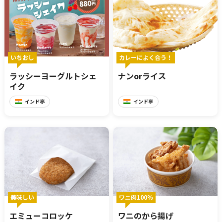
いちおし
カレーによく合う！
ラッシーヨーグルトシェ
ナンorライス
イク
インド亭
インド亭
美味しい
ワニ肉100％
エミューコロッケ
ワニのから揚げ