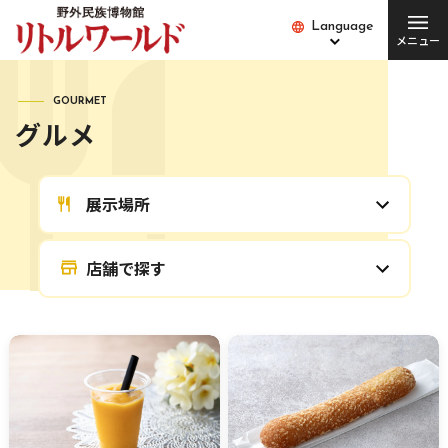
Language
Language
メニュー
総合案内
GOURMET
グルメ
チケット･料金
開館時間･営業日
便利な設備・
アクセス
展示場所
サービス
愛犬とご入場の方
園内バス
店舗で探す
団体の方
Q&A