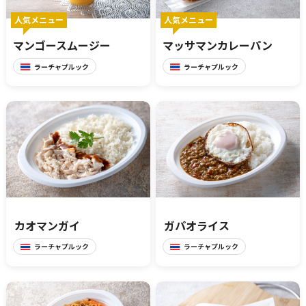
展示
人気メニュー
人気メニュー
マンゴースムージー
マッサマンカレーパン
ラーチャプルック
ラーチャプルック
グルメ
おみやげ
体験
民族衣装
カオマンガイ
ガパオライス
リトルワールドとは
館内マップ
ラーチャプルック
ラーチャプルック
イベント･お知らせ
お問い合わせ