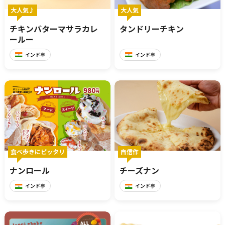
大人気♪
大人気
チキンバターマサラカレ
タンドリーチキン
ールー
インド亭
インド亭
食べ歩きにピッタリ
自信作
ナンロール
チーズナン
インド亭
インド亭