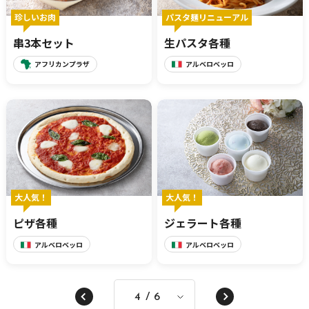
珍しいお肉
パスタ麺リニューアル
串3本セット
生パスタ各種
アフリカンプラザ
アルベロベッロ
大人気！
大人気！
ピザ各種
ジェラート各種
アルベロベッロ
アルベロベッロ