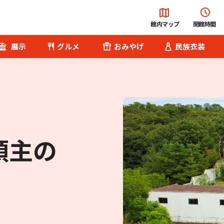
館内マップ
開館時間
展示
グルメ
おみやげ
民族衣装
総合案内
チケット･料金
領主の
便利な設備・
サービス
へ
園内バス
Q&A