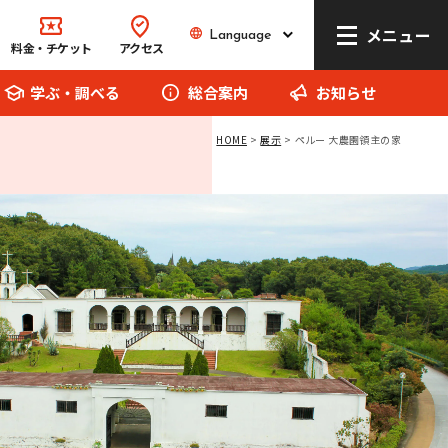
メニュー
Language
Language
料金・チケット
アクセス
学ぶ・調べる
総合案内
お知らせ
HOME
展示
ペルー 大農園領主の家
リトルワールドとは
館内マップ
イベント･お知らせ
お問い合わせ
報道関係者の方へ