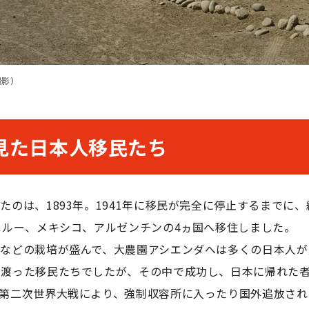
撮影）
見た日本人移民たち
ったのは、
1893
年。
1941
年に移民が完全に停止するまでに、
ペルー、メキシコ、アルゼンチンの
4
ヵ国へ移住しました。
花などの栽培が盛んで、大農園アシエンダへは多くの日本人が
へ渡った移民たちでしたが、その中で成功し、日本に帰れた
も第二次世界大戦により、強制収容所に入ったり国外追放され