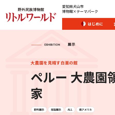
愛知県犬山市
博物館×テーマパーク
はじめに
展示
EXHIBITION
開館時間･カレンダー
大農園を見晴す白亜の館
ペルー 大農園
アクセス
家
愛犬とご入場のお客様
団体のお客様へ
野外展示
常設展示
ALL
南アメリカ