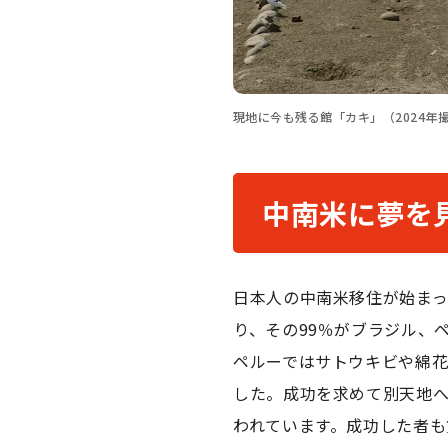
現地に今も残る館「カキ」（2024年
中南米に夢を
日本人の中南米移住が始ま
り、その
99
％がブラジル、
ペルーではサトウキビや綿
した。
成功を求めて別天地
われています。成功した者