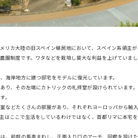
メリカ大陸の旧スペイン植民地において、スペイン系領主が
大農園制度です。ワタなどを栽培し莫大な利益を上げていまし
は、海岸地方に建つ邸宅をモデルに復元しています。
があり、その左端にカトリックの礼拝堂が設けられています
す。
寝室などたくさんの部屋があり、それぞれヨーロッパから輸
領主はここで生活をしているわけではなく、首都リマに本宅
しは、前庭の馬車まわし、正面入り口のアーチ、回廊を設けた