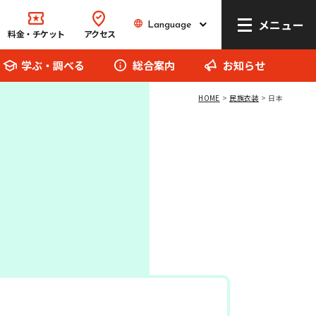
メニュー
Language
Language
料金・チケット
アクセス
学ぶ・調べる
総合案内
お知らせ
HOME
民族衣装
日本
リトルワールドとは
館内マップ
イベント･お知らせ
お問い合わせ
報道関係者の方へ