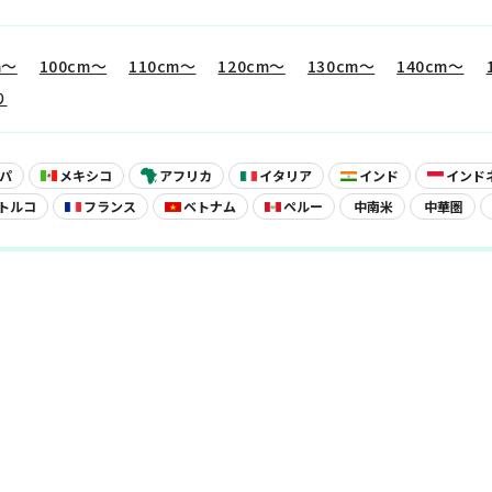
m〜
100cm〜
110cm〜
120cm〜
130cm〜
140cm〜
り
グルメ
おみやげ
パ
メキシコ
アフリカ
イタリア
インド
インド
トルコ
フランス
ベトナム
ペルー
中南米
中華圏