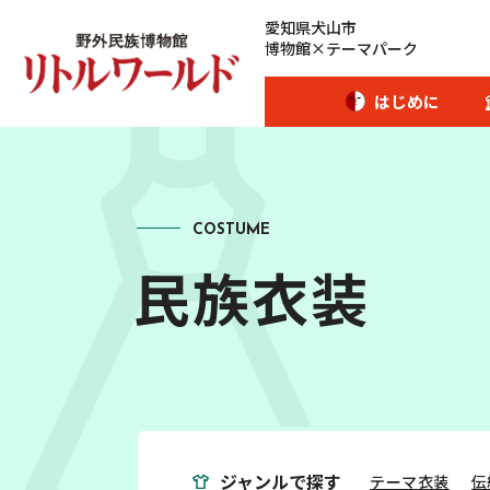
愛知県犬山市
博物館×テーマパーク
はじめに
COSTUME
開館時間･カレンダー
民族衣装
アクセス
愛犬とご入場のお客様
団体のお客様へ
ジャンルで探す
テーマ衣装
伝