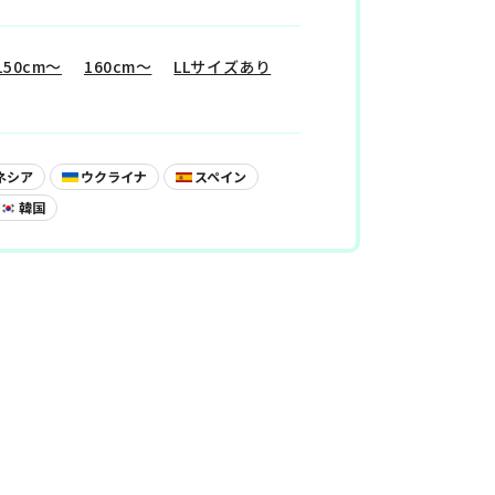
150cm〜
160cm〜
LLサイズあり
民族衣装
体験
ネシア
ウクライナ
スペイン
韓国
プライバ