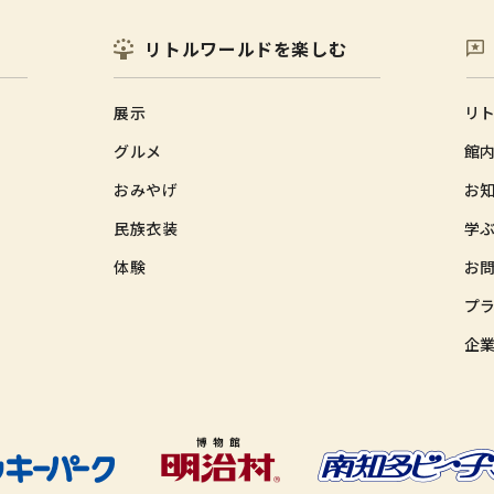
リトルワールドを楽しむ
展示
リ
グルメ
館
おみやげ
お
民族衣装
学ふ
体験
お
プ
企