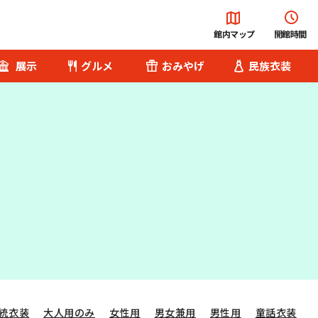
館内マップ
開館時間
展示
グルメ
おみやげ
民族衣装
総合案内
チケット･料金
便利な設備・
サービス
へ
園内バス
Q&A
統衣装
大人用のみ
女性用
男女兼用
男性用
童話衣装